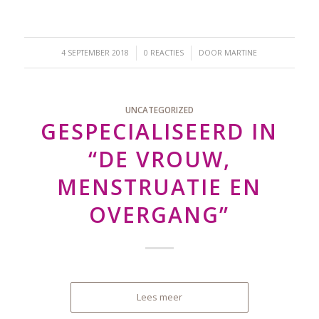
/
/
4 SEPTEMBER 2018
0 REACTIES
DOOR
MARTINE
UNCATEGORIZED
GESPECIALISEERD IN
“DE VROUW,
MENSTRUATIE EN
OVERGANG”
Lees meer