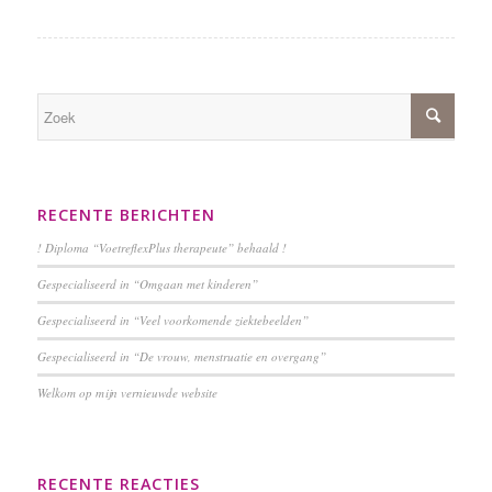
RECENTE BERICHTEN
! Diploma “VoetreflexPlus therapeute” behaald !
Gespecialiseerd in “Omgaan met kinderen”
Gespecialiseerd in “Veel voorkomende ziektebeelden”
Gespecialiseerd in “De vrouw, menstruatie en overgang”
Welkom op mijn vernieuwde website
RECENTE REACTIES