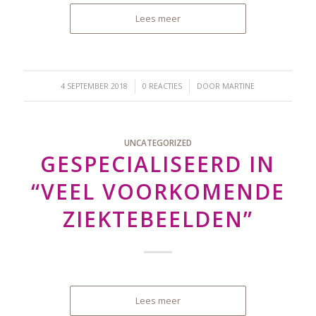
Lees meer
/
/
4 SEPTEMBER 2018
0 REACTIES
DOOR
MARTINE
UNCATEGORIZED
GESPECIALISEERD IN
“VEEL VOORKOMENDE
ZIEKTEBEELDEN”
Lees meer