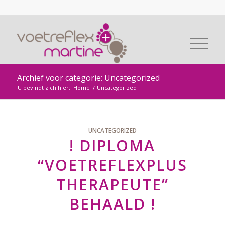
Archief voor categorie: Uncategorized
U bevindt zich hier:
Home
/
Uncategorized
UNCATEGORIZED
! DIPLOMA
“VOETREFLEXPLUS
THERAPEUTE”
BEHAALD !